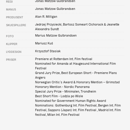
Jonas Matzow Gulbrandsen
REGI
Jonas Matzow Gulbrandsen
MANUS
Alan R. Milligan
PRODUSENT
Jedrzej Przysiecki, Bartosz Someart Cichorack & Jeanette
SKUESPILLERE
Alexandra Sundt
Marius Matzow Gulbrandsen
FOTO
Mariusz Kuś
KLIPPER
Krzysztof Stasiak
LYDDESIGN
Premiere at Rotterdam Int. Film festival
PRISER
Nominated for Amanda at Haugesund International Film
Festival
Grand Jury Prize, Best European Short - Premiere Plans
Angers
Norwegian Critic ́s Award & Honorary Mention – Grimstad
Honorary Mention - Nordic Panorama
Special Jury Prize - Minimalen, Trondheim
Best Short Film - Lodzia po Wisle
Nominated for Government Human Rights Award
Nominations: Gothenburg Int. Film Festival, Bergen Int. Film
Festival, Sapporo (Japan) Int. Film Festival , Madrid Int. Film
festival, Milan Int. Film Festival