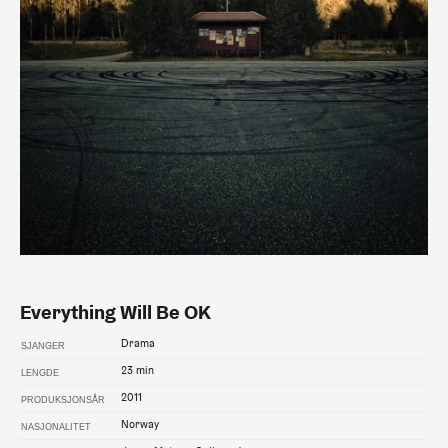
SE TRAILER
KJØP
IMDB
Everything Will Be OK
Drama
SJANGER
23 min
LENGDE
2011
PRODUKSJONSÅR
Norway
NASJONALITET